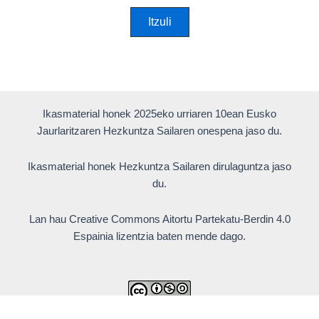
Itzuli
Ikasmaterial honek 2025eko urriaren 10ean Eusko
Jaurlaritzaren Hezkuntza Sailaren onespena jaso du.
Ikasmaterial honek Hezkuntza Sailaren dirulaguntza jaso
du.
Lan hau Creative Commons Aitortu Partekatu-Berdin 4.0
Espainia lizentzia baten mende dago.